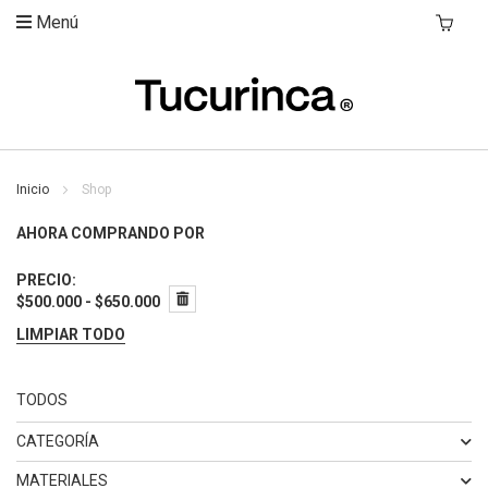
Menú
Mi Carri
Inicio
Shop
AHORA COMPRANDO POR
PRECIO
$500.000 - $650.000
LIMPIAR TODO
TODOS
CATEGORÍA
ELEMENTO
BUTACO
3
MATERIALES