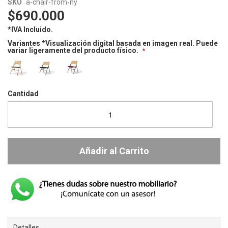
Skip
Skip
SKU
a-chair-from-ny
to
to
$690.000
the
the
*IVA Incluido.
end
beginning
of
of
Variantes *Visualización digital basada en imagen real. Puede
variar ligeramente del producto físico.
the
the
images
images
gallery
gallery
Estructura
Estructura
Estructura
Cobre
Negro
Negro
Cantidad
/
/
/
Tejido
Tejido
Tejido
Sintetico
Sintetico
Sintetico
Verde
Negro
Rojo
Militar
/
Vino /
/
Beige
Beige
Beige
Añadir al Carrito
Detalles