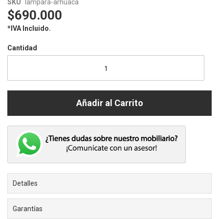
Skip
Skip
SKU
lampara-arhuaca
to
to
$690.000
the
the
*IVA Incluido.
end
beginning
of
of
Cantidad
the
the
images
images
gallery
gallery
Añadir al Carrito
Detalles
Garantías
Nuestra serie de lámparas está inspirada en la Sierra