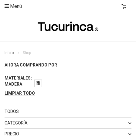
Menú
Mi Carri
Inicio
Shop
AHORA COMPRANDO POR
MATERIALES
MADERA
LIMPIAR TODO
TODOS
CATEGORÍA
ELEMENTO
BANCA
2
PRECIO