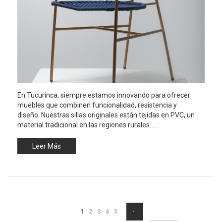
En Tucurinca, siempre estamos innovando para ofrecer
muebles que combinen funcionalidad, resistencia y
diseño. Nuestras sillas originales están tejidas en PVC, un
material tradicional en las regiones rurales......
Leer Más
Página
Está viendo la página
Página
Página
Página
Página
Página
Siguiente
1
2
3
4
5