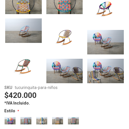
Skip
Skip
SKU
tucurinquita-para-niños
to
to
$420.000
the
the
*IVA Incluido.
end
beginning
of
of
Estilo
the
the
images
images
gallery
gallery