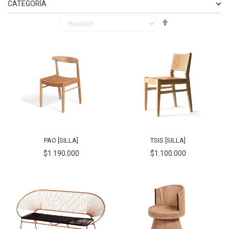
CATEGORÍA
Fijar
ELEMENTO
BANCA
1
Órden
ELEMENTO
SILLA
3
Descendente
PAO [SILLA]
TSIS [SILLA]
$1.190.000
$1.100.000