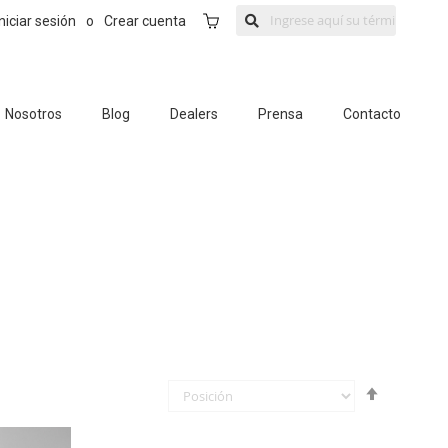
Mi Carrito
Iniciar sesión
o
Crear cuenta
Nosotros
Blog
Dealers
Prensa
Contacto
Fijar
Órden
Descende