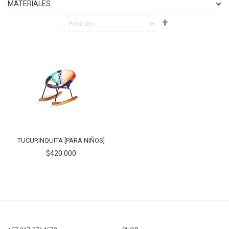
MATERIALES
Fijar
ELEMENTO
COLORINCHE
1
Órden
ELEMENTO
SINTÉTICO
1
Descendente
ELEMENTO
HIERRO
1
TUCURINQUITA [PARA NIÑOS]
$420.000