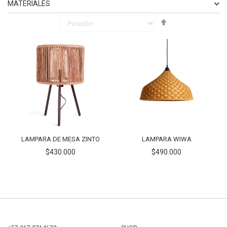
MATERIALES
Fijar
ELEMENTO
SINTÉTICO
1
Órden
ELEMENTO
FIBRAS NATURALES
2
Descendente
ELEMENTO
HIERRO
1
LAMPARA DE MESA ZINTO
LAMPARA WIWA
$430.000
$490.000