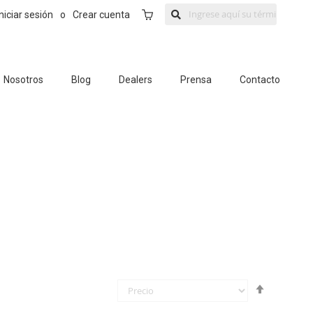
Mi Carrito
Iniciar sesión
o
Crear cuenta
Nosotros
Blog
Dealers
Prensa
Contacto
Fijar
Órden
Descende