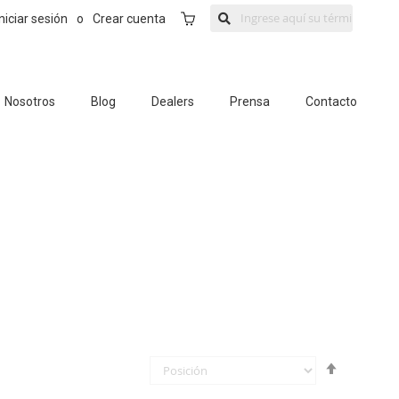
Mi Carrito
Iniciar sesión
o
Crear cuenta
Nosotros
Blog
Dealers
Prensa
Contacto
Fijar
Órden
Descende