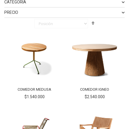
CATEGORÍA
ELEMENTO
BANCA
2
PRECIO
Fijar
ELEMENTO
MESAS
2
ELEMENTO
$1.500.000
-
$1.800.000
3
Órden
ELEMENTO
POLTRONA
3
ELEMENTO
$1.800.000
Y SUPERIOR
4
Descendente
COMEDOR MEDUSA
COMEDOR IGNEO
$1.540.000
$2.540.000