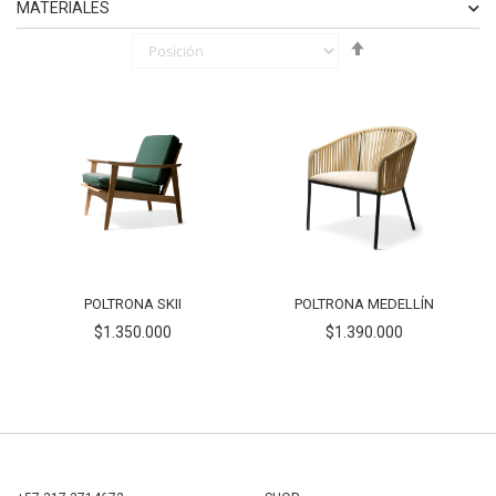
MATERIALES
Fijar
ELEMENTO
SINTÉTICO
2
Órden
ELEMENTO
TAPICERÍA
1
Descendente
ELEMENTO
HIERRO
2
POLTRONA SKII
POLTRONA MEDELLÍN
$1.350.000
$1.390.000