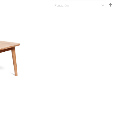
Fijar
Órden
Descende