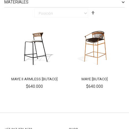
MATERIALES
Fijar
ELEMENTO
SINTÉTICO
2
Órden
ELEMENTO
FIBRAS NATURALES
2
Descendente
ELEMENTO
TAPICERÍA
1
ELEMENTO
HIERRO
2
MAYE II ARMLESS [BUTACO]
MAYE [BUTACO]
$640.000
$640.000